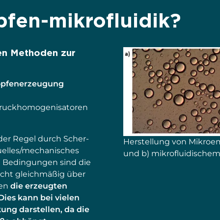
fen-mikrofluidik?
en Methoden zur
ropfenerzeugung
druckhomogenisatoren
der Regel durch Scher-
Herstellung von Mikroem
uelles/mechanisches
und b) mikrofluidischem
n Bedingungen sind die
icht gleichmäßig über
ben
die erzeugten
Dies kann bei vielen
ng darstellen, da die