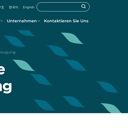
中文
한국어
English
Unternehmen
Kontaktieren Sie Uns
rzeugung
e
ng