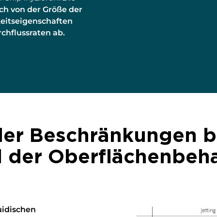
ch von der Größe der
keitseigenschaften
chflussraten ab.
er Beschränkungen b
d der Oberflächenbeh
uidischen