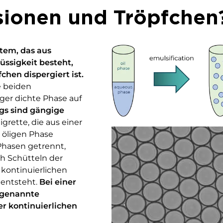
sionen und Tröpfche
stem, das aus
üssigkeit besteht,
chen dispergiert ist.
e beiden
ger dichte Phase auf
gs sind gängige
igrette, die aus einer
 öligen Phase
 Phasen getrennt,
h Schütteln der
r kontinuierlichen
 entsteht.
Bei einer
sogenannte
er kontinuierlichen