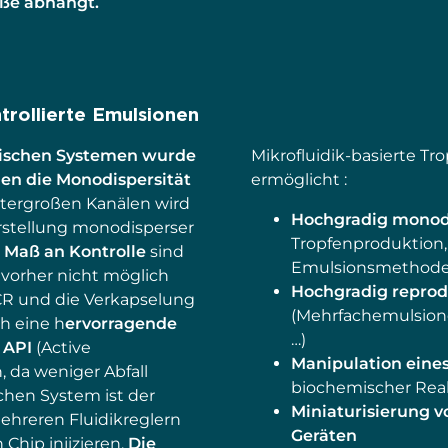
öße abhängt.
ntrollierte Emulsionen
dischen Systemen wurde
Mikrofluidik-basierte T
en die Monodispersität
ermöglicht :
tergroßen Kanälen wird
Hochgradig monod
erstellung monodisperser
Tropfenproduktion,
 Maß an Kontrolle
sind
Emulsionsmethoden
orher nicht möglich
Hochgradig reprod
PCR und die Verkapselung
(Mehrfachemulsion
ch eine h
ervorragende
…)
 API
(Active
Manipulation eine
 da weniger Abfall
biochemischer Rea
schen System ist der
Miniaturisierung v
ehreren Fluidikreglern
Geräten
 Chip injizieren.
Die