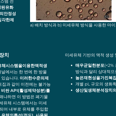
시스템 전
성된유화
액의안정성
심각한제
a) 배치 방식과 b) 미세유체 방식을 사용한 마
체장치
미세유체 기반의 액적 생성 
매우균일한분포
(<2
유체시스템을이용한액적생
방식과 달리 상대적으로
채널에서는 한 번에 한 방울
높은
재현성을
가진
복
수 있습니다.
이러한수준의제
개별 pL 규모의 생화
 포집과 같이 이전에는 불가능
생산및생체분석장치
,
비싼 API(활성제약성분)를
, 왜냐하면 이 방법은 폐기물
미세유체 시스템에서는 미세
결되어 내부로 유체를 주입합
유체의특성(점도), 사용된