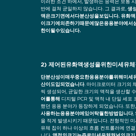
이러한 조건 하에서, 발생하는 응력은 보통 
반에 걸쳐 균일하지 않습니다. 그 결과로,
생
액은크기면에서다분산성을보입니다. 유화
이크기에의존하기때문에많은응용분야에서
한이될수있습니다.
2) 제어된유화액생성을위한미세유
단분산성이매우중요한응용분야를위해미세
산이도입되었습니다
. 마이크로미터 크기의 
씩 생성되어, 균일한 크기의 액적을 생산할 
어를통해
디지털 PCR 및 액적 내 단일 세포
했던 응용 분야가 등장하게 되었습니다. 또한
사용하는응용분야에있어탁월한방법입니다
을 적게 발생시키기 때문입니다. 전형적인 
유체 칩이 하나 이상의 흐름 컨트롤러에 연
니다.
액적의크기는주로미세유체채널의크기, 