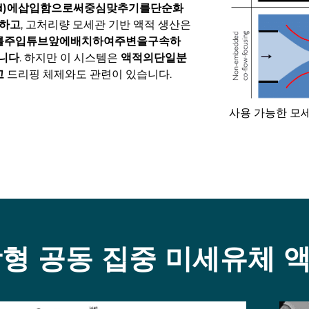
d)에삽입함으로써중심맞추기를단순화
한하고
, 고처리량 모세관 기반 액적 생산은
브를주입튜브앞에배치하여주변을구속하
니다
. 하지만 이 시스템은
액적의단일분
고
드리핑 체제와도 관련이 있습니다.
사용 가능한 모세
내장형 공동 집중 미세유체