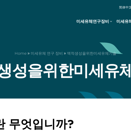
简体中
미세유체연구장비
미세유
»
»
Home
미세유체 연구 장비
액적생성을위한미세유체기술
생성을위한미세유
란 무엇입니까?