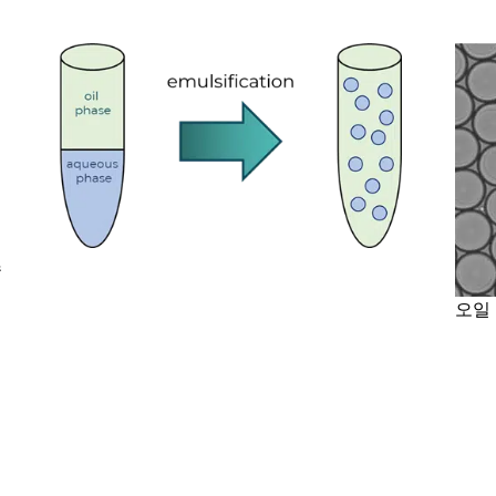
리
수
오일
됩