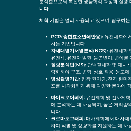
분석함으로써 복잡한 생물학적 과정과 질병 메
니다.
체학 기법은 널리 사용되고 있으며, 탐구하는
PCR(중합효소연쇄반응):
유전체학에서 
하는 기법입니다.
차세대
염기서열
분석
(NGS):
유전체학 
유전체, 유전자 발현, 돌연변이, 변이를
질량
분석법
(MS):
단백질체학 및 대사체
량화하여 구조, 변형, 상호 작용, 농도
영상촬영기법:
형광 현미경, 전자 현미경
포를 시각화하기 위해 다양한 분야에 
마이크로어레이:
유전체학 및 전사체학에
에 분석하는 데 사용되며, 높은 처리량
니다.
크로마토그래피
:
대사체학에서 대사체의
하여 식별 및 정량화를 지원하는 데 사