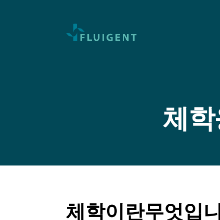
체학
체학이란무엇입