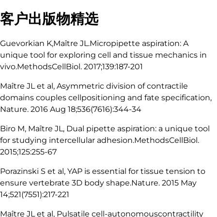
客户出版物精选
Guevorkian K,Maître JL.Micropipette aspiration: A
unique tool for exploring cell and tissue mechanics in
vivo.MethodsCellBiol. 2017;139:187-201
Maître JL et al, Asymmetric division of contractile
domains couples cellpositioning and fate specification,
Nature. 2016 Aug 18;536(7616):344-34
Biro M, Maître JL, Dual pipette aspiration: a unique tool
for studying intercellular adhesion.MethodsCellBiol.
2015;125:255-67
Porazinski S et al, YAP is essential for tissue tension to
ensure vertebrate 3D body shape.Nature. 2015 May
14;521(7551):217-221
Maître JL et al, Pulsatile cell-autonomouscontractility