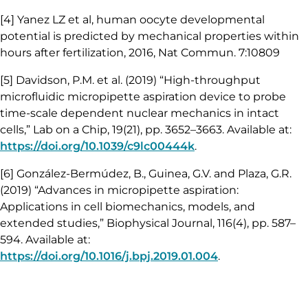
[4] Yanez LZ et al, human oocyte developmental
potential is predicted by mechanical properties within
hours after fertilization, 2016, Nat Commun. 7:10809
[5] Davidson, P.M. et al. (2019) “High-throughput
microfluidic micropipette aspiration device to probe
time-scale dependent nuclear mechanics in intact
cells,” Lab on a Chip, 19(21), pp. 3652–3663. Available at:
https://doi.org/10.1039/c9lc00444k
.
[6] González-Bermúdez, B., Guinea, G.V. and Plaza, G.R.
(2019) “Advances in micropipette aspiration:
Applications in cell biomechanics, models, and
extended studies,” Biophysical Journal, 116(4), pp. 587–
594. Available at:
https://doi.org/10.1016/j.bpj.2019.01.004
.