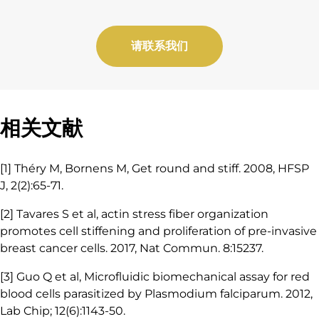
请联系我们
相关文献
[1] Théry M, Bornens M, Get round and stiff. 2008, HFSP
J, 2(2):65-71.
[2] Tavares S et al, actin stress fiber organization
promotes cell stiffening and proliferation of pre-invasive
breast cancer cells. 2017, Nat Commun. 8:15237.
[3] Guo Q et al, Microfluidic biomechanical assay for red
blood cells parasitized by Plasmodium falciparum. 2012,
Lab Chip; 12(6):1143-50.