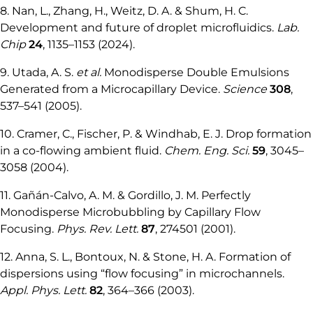
8. Nan, L., Zhang, H., Weitz, D. A. & Shum, H. C.
Development and future of droplet microfluidics.
Lab.
Chip
24
, 1135–1153 (2024).
9. Utada, A. S.
et al.
Monodisperse Double Emulsions
Generated from a Microcapillary Device.
Science
308
,
537–541 (2005).
10. Cramer, C., Fischer, P. & Windhab, E. J. Drop formation
in a co-flowing ambient fluid.
Chem. Eng. Sci.
59
, 3045–
3058 (2004).
11. Gañán-Calvo, A. M. & Gordillo, J. M. Perfectly
Monodisperse Microbubbling by Capillary Flow
Focusing.
Phys. Rev. Lett.
87
, 274501 (2001).
12. Anna, S. L., Bontoux, N. & Stone, H. A. Formation of
dispersions using “flow focusing” in microchannels.
Appl. Phys. Lett.
82
, 364–366 (2003).