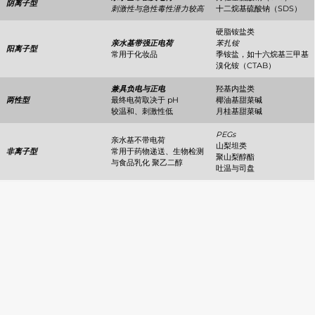
阴离子型
刺激性与急性毒性潜力较高
十二烷基硫酸钠（SDS）
硬脂铵盐类
亲水基带强正电荷
苯扎铵
阳离子型
常用于化妆品
季铵盐，如十六烷基三甲基
溴化铵（CTAB）
兼具负电与正电
羟基内盐类
两性型
最终电荷取决于 pH
椰油基甜菜碱
较温和、刺激性低
月桂基甜菜碱
PEGs
亲水基不带电荷
山梨坦类
非离子型
常用于药物递送、生物检测
聚山梨醇酯
与食品乳化 聚乙二醇
吐温与司盘