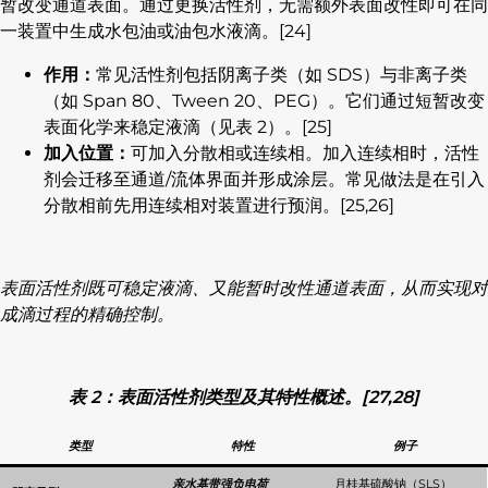
暂改变通道表面。通过更换活性剂，无需额外表面改性即可在同
一装置中生成水包油或油包水液滴。[24]
作用：
常见活性剂包括阴离子类（如 SDS）与非离子类
（如 Span 80、Tween 20、PEG）。它们通过短暂改变
表面化学来稳定液滴（见表 2）。[25]
加入位置：
可加入分散相或连续相。加入连续相时，活性
剂会迁移至通道/流体界面并形成涂层。常见做法是在引入
分散相前先用连续相对装置进行预润。[25,26]
表面活性剂既可稳定液滴、又能暂时改性通道表面，从而实现对
成滴过程的精确控制。
表 2：表面活性剂类型及其特性概述。[27,28]
类型
特性
例子
亲水基带强负电荷
月桂基硫酸钠（SLS）