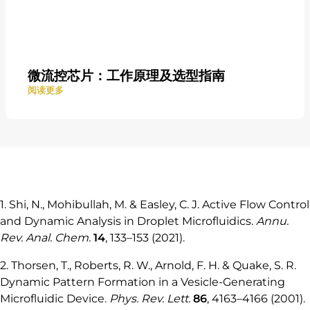
微流控芯片：工作原理及选型指南
阅读更多
1. Shi, N., Mohibullah, M. & Easley, C. J. Active Flow Control
and Dynamic Analysis in Droplet Microfluidics.
Annu.
Rev. Anal. Chem.
14
, 133–153 (2021).
2. Thorsen, T., Roberts, R. W., Arnold, F. H. & Quake, S. R.
Dynamic Pattern Formation in a Vesicle-Generating
Microfluidic Device.
Phys. Rev. Lett.
86
, 4163–4166 (2001).