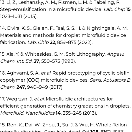
13. Li, Z., Leshansky, A. M., Pismen, L. M. & Tabeling, P.
Step-emulsification in a microfluidic device.
Lab. Chip
15
,
1023–1031 (2015).
14. Elvira, K. S., Gielen, F., Tsai, S. S. H. & Nightingale, A. M.
Materials and methods for droplet microfluidic device
fabrication.
Lab. Chip
22
, 859–875 (2022).
15. Xia, Y. & Whitesides, G. M. Soft Lithography.
Angew.
Chem. Int. Ed.
37
, 550–575 (1998).
16. Aghvami, S. A.
et al.
Rapid prototyping of cyclic olefin
copolymer (COC) microfluidic devices.
Sens. Actuators B
Chem.
247
, 940–949 (2017).
17. Wegrzyn, J.
et al.
Microfluidic architectures for
efficient generation of chemistry gradations in droplets.
Microfluid. Nanofluidics
14
, 235–245 (2013).
18. Ren, K., Dai, W., Zhou, J., Su, J. & Wu, H. Whole-Teflon
microfluidic chips.
Proc. Natl. Acad. Sci.
108
, 8162–8166