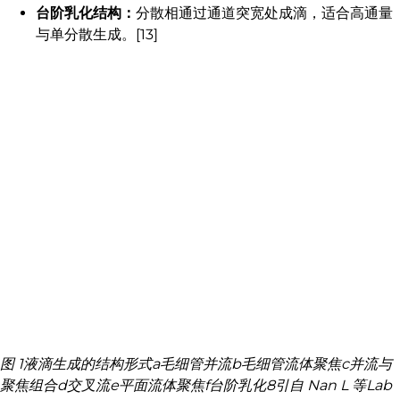
台阶乳化结构：
分散相通过通道突宽处成滴，适合高通量
与单分散生成。[13]
图 1液滴生成的结构形式a毛细管并流b毛细管流体聚焦c并流与
聚焦组合d交叉流e平面流体聚焦f台阶乳化8引自 Nan L 等Lab