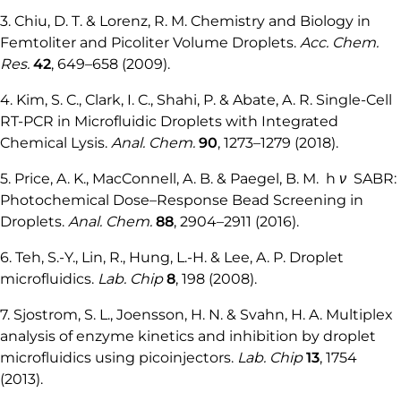
3. Chiu, D. T. & Lorenz, R. M. Chemistry and Biology in
Femtoliter and Picoliter Volume Droplets.
Acc. Chem.
Res.
42
, 649–658 (2009).
4. Kim, S. C., Clark, I. C., Shahi, P. & Abate, A. R. Single-Cell
RT-PCR in Microfluidic Droplets with Integrated
Chemical Lysis.
Anal. Chem.
90
, 1273–1279 (2018).
5. Price, A. K., MacConnell, A. B. & Paegel, B. M.
h
ν
SABR:
Photochemical Dose–Response Bead Screening in
Droplets.
Anal. Chem.
88
, 2904–2911 (2016).
6. Teh, S.-Y., Lin, R., Hung, L.-H. & Lee, A. P. Droplet
microfluidics.
Lab. Chip
8
, 198 (2008).
7. Sjostrom, S. L., Joensson, H. N. & Svahn, H. A. Multiplex
analysis of enzyme kinetics and inhibition by droplet
microfluidics using picoinjectors.
Lab. Chip
13
, 1754
(2013).