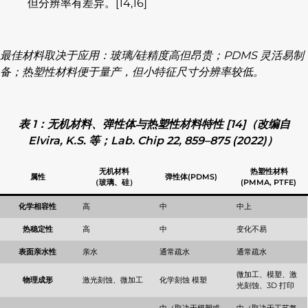
但分辨率有差异。[14,16]
最佳材料取决于应用：玻璃/硅精度高但昂贵；PDMS 灵活易制
备；热塑性材料便于量产，但小特征尺寸分辨率较低。
表 1：无机材料、弹性体与热塑性材料特性 [14]（改编自
Elvira, K.S. 等；Lab. Chip 22, 859–875 (2022)）
无机材料
热塑性材料
属性
弹性体(PDMS)
（玻璃、硅）
(PMMA, PTFE)
化学相容性
高
中
中上
热稳定性
高
中
变化不易
表面亲水性
亲水
通常疏水
通常疏水
微加工、模塑、激
物理成形
激光刻蚀、微加工
化学刻蚀 模塑
光刻蚀、3D 打印