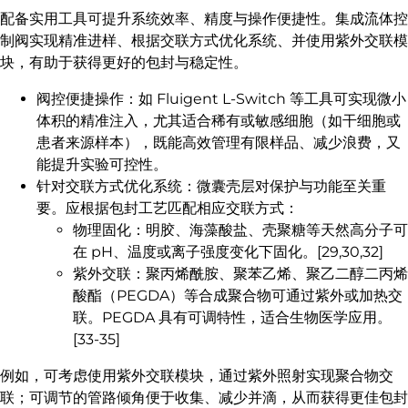
配备实用工具可提升系统效率、精度与操作便捷性。集成流体控
制阀实现精准进样、根据交联方式优化系统、并使用紫外交联模
块，有助于获得更好的包封与稳定性。
阀控便捷操作：如 Fluigent L-Switch 等工具可实现微小
体积的精准注入，尤其适合稀有或敏感细胞（如干细胞或
患者来源样本），既能高效管理有限样品、减少浪费，又
能提升实验可控性。
针对交联方式优化系统：微囊壳层对保护与功能至关重
要。应根据包封工艺匹配相应交联方式：
物理固化：明胶、海藻酸盐、壳聚糖等天然高分子可
在 pH、温度或离子强度变化下固化。[29,30,32]
紫外交联：聚丙烯酰胺、聚苯乙烯、聚乙二醇二丙烯
酸酯（PEGDA）等合成聚合物可通过紫外或加热交
联。PEGDA 具有可调特性，适合生物医学应用。
[33-35]
例如，可考虑使用紫外交联模块，通过紫外照射实现聚合物交
联；可调节的管路倾角便于收集、减少并滴，从而获得更佳包封