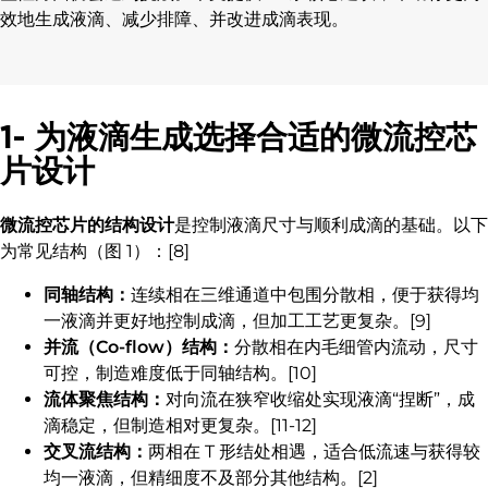
效地生成液滴、减少排障、并改进成滴表现。
1- 为液滴生成选择合适的微流控芯
片设计
微流控芯片的结构设计
是控制液滴尺寸与顺利成滴的基础。以下
为常见结构（图 1）：[8]
同轴结构：
连续相在三维通道中包围分散相，便于获得均
一液滴并更好地控制成滴，但加工工艺更复杂。[9]
并流（Co-flow）结构：
分散相在内毛细管内流动，尺寸
可控，制造难度低于同轴结构。[10]
流体聚焦结构：
对向流在狭窄收缩处实现液滴“捏断”，成
滴稳定，但制造相对更复杂。[11-12]
交叉流结构：
两相在 T 形结处相遇，适合低流速与获得较
均一液滴，但精细度不及部分其他结构。[2]