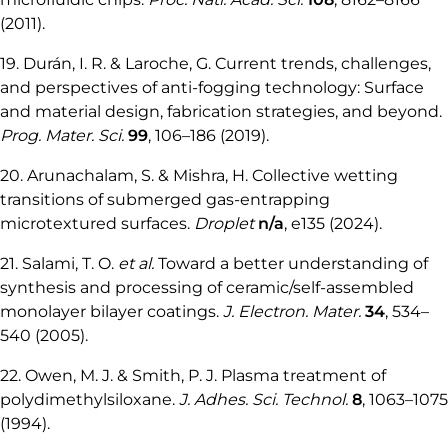
(2011).
19. Durán, I. R. & Laroche, G. Current trends, challenges,
and perspectives of anti-fogging technology: Surface
and material design, fabrication strategies, and beyond.
Prog. Mater. Sci.
99
, 106–186 (2019).
20. Arunachalam, S. & Mishra, H. Collective wetting
transitions of submerged gas-entrapping
microtextured surfaces.
Droplet
n/a
, e135 (2024).
21. Salami, T. O.
et al.
Toward a better understanding of
synthesis and processing of ceramic/self-assembled
monolayer bilayer coatings.
J. Electron. Mater.
34
, 534–
540 (2005).
22. Owen, M. J. & Smith, P. J. Plasma treatment of
polydimethylsiloxane.
J. Adhes. Sci. Technol.
8
, 1063–1075
(1994).