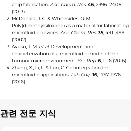
chip fabrication.
Acc. Chem. Res.
46
, 2396–2406
(2013).
McDonald, J. C. & Whitesides, G. M.
Poly(dimethylsiloxane) as a material for fabricating
microfluidic devices.
Acc. Chem. Res.
35
, 491–499
(2002).
Ayuso, J. M.
et al.
Development and
characterization of a microfluidic model of the
tumour microenvironment.
Sci. Rep.
6
, 1–16 (2016).
Zhang, X., Li, L. & Luo, C. Gel integration for
microfluidic applications.
Lab Chip
16
, 1757–1776
(2016).
관련 전문 지식