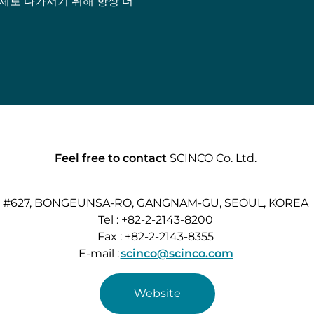
체로 다가서기 위해 항상 더
Feel free to contact
SCINCO Co. Ltd.
#627, BONGEUNSA-RO, GANGNAM-GU, SEOUL, KOREA
Tel : +82-2-2143-8200
Fax : +82-2-2143-8355
E-mail :
scinco@scinco.com
Website