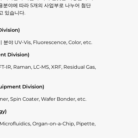
용분야에 따라 5개의 사업부로 나누어 첨단
고 있습니다.
Division)
V-Vis, Fluorescence, Color, etc.
nt Division)
, Raman, LC-MS, XRF, Residual Gas,
ipment Division)
 Spin Coater, Wafer Bonder, etc.
ogy)
fluidics, Organ-on-a-Chip, Pipette,